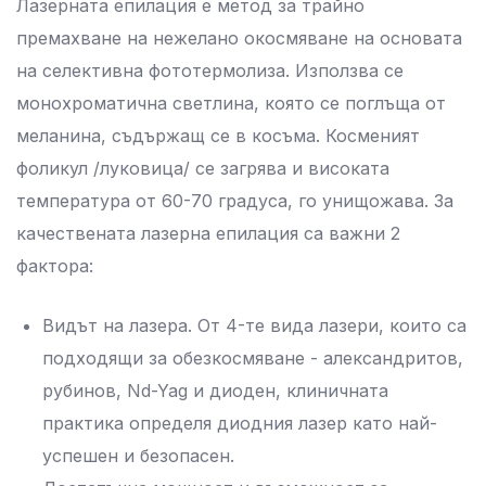
Лазерната епилация е метод за трайно
премахване на нежелано окосмяване на основата
на селективна фототермолиза. Използва се
монохроматична светлина, която се поглъща от
меланина, съдържащ се в косъма. Косменият
фоликул /луковица/ се загрява и високата
температура от 60-70 градуса, го унищожава. За
качествената лазерна епилация са важни 2
фактора:
Видът на лазера. От 4-те вида лазери, които са
подходящи за обезкосмяване - александритов,
рубинов, Nd-Yag и диоден, клиничната
практика определя диодния лазер като най-
успешен и безопасен.