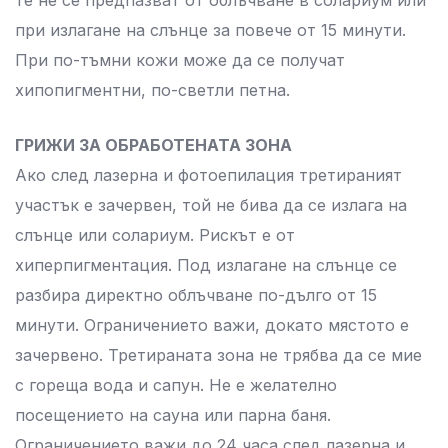
те не се предпазват от облъчване в солариум или
при излагане на слънце за повече от 15 минути.
При по-тъмни кожи може да се получат
хипопигментни, по-светли петна.
ГРИЖИ ЗА ОБРАБОТЕНАТА ЗОНА
Ако след лазерна и фотоепилация третираният
участък е зачервен, той не бива да се излага на
слънце или солариум. Рискът е от
хиперпигментация. Под излагане на слънце се
разбира директно облъчване по-дълго от 15
минути. Ограничението важи, докато мястото е
зачервено. Третираната зона не трябва да се мие
с гореща вода и сапун. Не е желателно
посещението на сауна или парна баня.
Ограничението важи до 24 часа след лазерна и