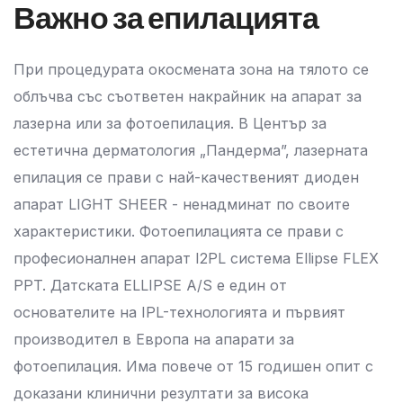
Важно за епилацията
При процедурата окосмената зона на тялото се
облъчва със съответен накрайник на апарат за
лазерна или за фотоепилация. В Център за
естетична дерматология „Пандерма”, лазерната
епилация се прави с най-качественият диоден
апарат LIGHT SHEER - ненадминат по своите
характеристики. Фотоепилацията се прави с
професионалнен апарат I2PL система Ellipse FLEX
PPT. Датската ELLIPSE A/S е един от
основателите на IPL-технологията и първият
производител в Европа на апарати за
фотоепилация. Има повече от 15 годишен опит с
доказани клинични резултати за висока