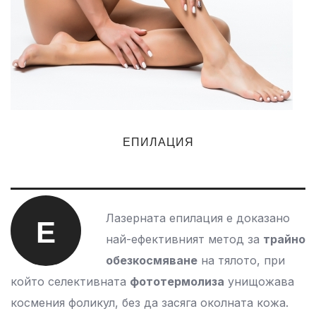
ЕПИЛАЦИЯ
Лазерната епилация е доказано
Е
най-ефективният метод за
трайно
обезкосмяване
на тялото, при
който селективната
фототермолиза
унищожава
космения фоликул, без да засяга околната кожа.