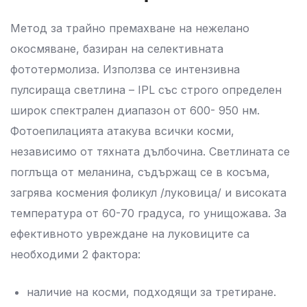
Метод за трайно премахване на нежелано
окосмяване, базиран на селективната
фототермолиза. Използва се интензивна
пулсираща светлина – IPL със строго определен
широк спектрален диапазон от 600- 950 нм.
Фотоепилацията атакува всички косми,
независимо от тяхната дълбочина. Светлината се
поглъща от меланина, съдържащ се в косъма,
загрява космения фоликул /луковица/ и високата
температура от 60-70 градуса, го унищожава. За
ефективното увреждане на луковиците са
необходими 2 фактора:
наличие на косми, подходящи за третиране.