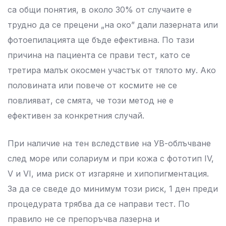
са общи понятия, в около 30% от случаите е
трудно да се прецени „на око” дали лазерната или
фотоепилацията ще бъде ефективна. По тази
причина на пациента се прави тест, като се
третира малък окосмен участък от тялото му. Ако
половината или повече от космите не се
повлияват, се смята, че този метод не е
ефективен за конкретния случай.
При наличие на тен вследствие на УВ-облъчване
след море или солариум и при кожа с фототип ІV,
V и VІ, има риск от изгаряне и хипопигментация.
За да се сведе до минимум този риск, 1 ден преди
процедурата трябва да се направи тест. По
правило не се препоръчва лазерна и