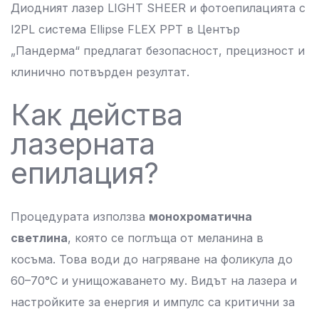
Диодният лазер LIGHT SHEER и фотоепилацията с
I2PL система Ellipse FLEX PPT в Център
„Пандерма“ предлагат безопасност, прецизност и
клинично потвърден резултат.
Как действа
лазерната
епилация?
Процедурата използва
монохроматична
светлина
, която се поглъща от меланина в
косъма. Това води до нагряване на фоликула до
60–70°C и унищожаването му. Видът на лазера и
настройките за енергия и импулс са критични за