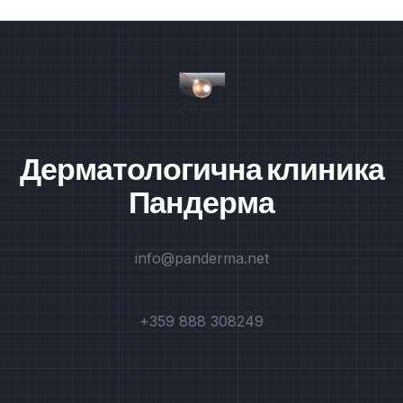
Дерматологична клиника
Пандерма
info@panderma.net
+359 888 308249