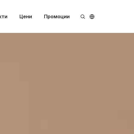
кти
Цени
Промоции