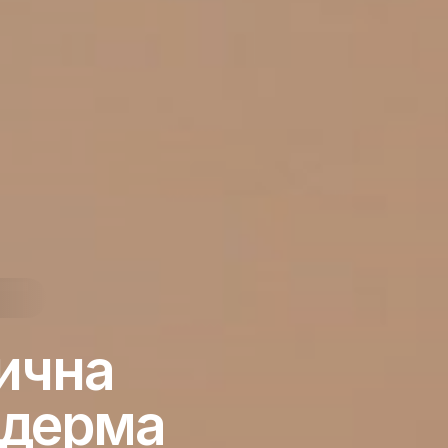
ична
ндерма