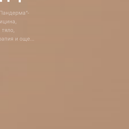
„Пандерма”-
ицина,
 тяло,
апия и още...