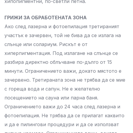
хипопигментни, по-светли петна.
ГРИЖИ ЗА ОБРАБОТЕНАТА ЗОНА
Ако след лазерна и фотоепилация третираният
участък е зачервен, той не бива да се излага на
слънце или солариум. Рискът е от
хиперпигментация. Под излагане на слънце се
разбира директно облъчване по-дълго от 15
минути. Ограничението важи, докато мястото е
зачервено. Третираната зона не трябва да се мие
с гореща вода и сапун. Не е желателно
посещението на сауна или парна баня.
Ограничението важи до 24 часа след лазерна и
фотоепилация. Не трябва да се прилагат каквито
и да е пилингови процедури и да се използват