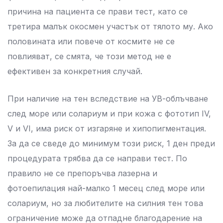
причина на пациента се прави тест, като се
третира малък окосмен участък от тялото му. Ако
половината или повече от космите не се
повлияват, се смята, че този метод не е
ефективен за конкретния случай.
При наличие на тен вследствие на УВ-облъчване
след море или солариум и при кожа с фототип ІV,
V и VІ, има риск от изгаряне и хипопигментация.
За да се сведе до минимум този риск, 1 ден преди
процедурата трябва да се направи тест. По
правило не се препоръчва лазерна и
фотоепилация най-малко 1 месец след море или
солариум, но за любителите на силния тен това
ограничение може да отпадне благодарение на