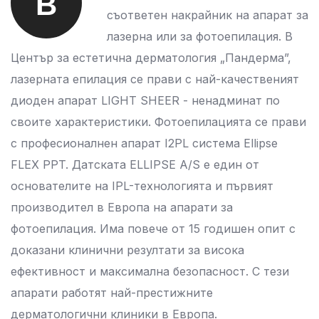
В
съответен накрайник на апарат за
лазерна или за фотоепилация. В
Център за естетична дерматология „Пандерма”,
лазерната епилация се прави с най-качественият
диоден апарат LIGHT SHEER - ненадминат по
своите характеристики. Фотоепилацията се прави
с професионалнен апарат I2PL система Ellipse
FLEX PPT. Датската ELLIPSE A/S е един от
основателите на IPL-технологията и първият
производител в Европа на апарати за
фотоепилация. Има повече от 15 годишен опит с
доказани клинични резултати за висока
ефективност и максимална безопасност. С тези
апарати работят най-престижните
дерматологични клиники в Европа.