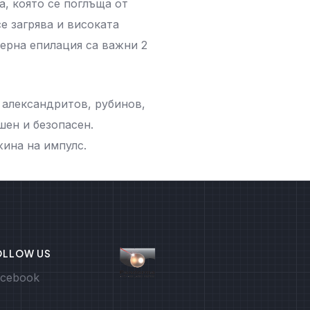
, която се поглъща от
е загрява и високата
зерна епилация са важни 2
- александритов, рубинов,
шен и безопасен.
ина на импулс.
OLLOW US
cebook