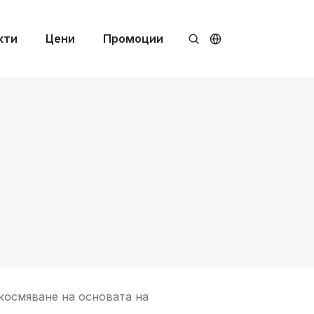
кти
Цени
Промоции
космяване на основата на