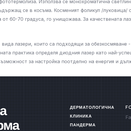
фототермолиза. Използва се монохроматична светлина
ъдържащ се в косъма. Косменият фоликул /луковица/ с
 от 60-70 градуса, го унищожава. За качествената ла
е вида лазери, които са подходящи за обезкосмяване 
ната практика определя диодния лазер като най-успе
ъзможност за настройка поотделно на енергия и дълж
а
ДЕРМАТОЛОГИЧНА
F
КЛИНИКА
Fa
рма
ПАНДЕРМА