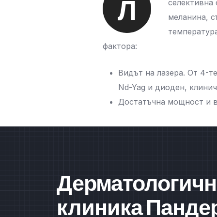
Л
селективна 
меланина, с
температура
фактора:
Видът на лазера. От 4-т
Nd-Yag и диоден, клинич
Достатъчна мощност и в
Дерматологичн
клиника Панде