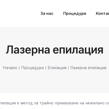
За нас
Процедури
Конта
Лазерна епилация
Начало
/
Процедури
/
Епилация
/ Лазерна епилация
пилация е метод за трайно премахване на нежелано о