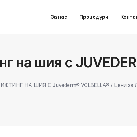
За нас
Процедури
Конта
инг на шия с JUVEDE
ЛИФТИНГ НА ШИЯ С Juvederm® VOLBELLA®
/ Цени за