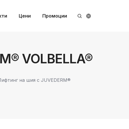
кти
Цени
Промоции
RM® VOLBELLA®
 Лифтинг на шия с JUVEDERM®