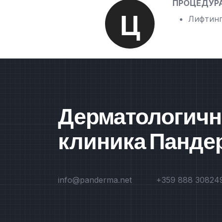
ПРОЦЕДУР
Ц
Лифтинг
Дерматологичн
клиника Панде
info@panderma.net
+359 888 30824