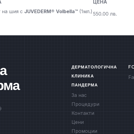
А
ЦЕНА
 на шия с
JUVEDERM®
Volbella™
(1мл.)
550.00 лв.
а
ДЕРМАТОЛОГИЧНА
F
КЛИНИКА
Fa
рма
ПАНДЕРМА
За нас
Процедури
9
Контакти
Цени
Промоции