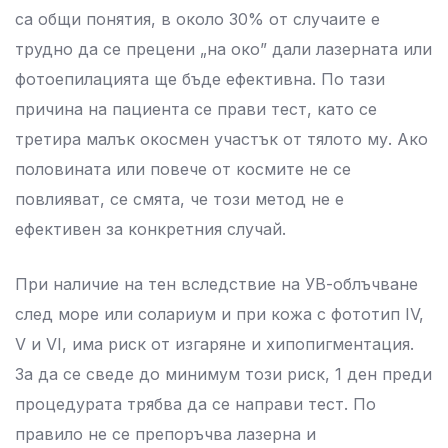
са общи понятия, в около 30% от случаите е
трудно да се прецени „на око” дали лазерната или
фотоепилацията ще бъде ефективна. По тази
причина на пациента се прави тест, като се
третира малък окосмен участък от тялото му. Ако
половината или повече от космите не се
повлияват, се смята, че този метод не е
ефективен за конкретния случай.
При наличие на тен вследствие на УВ-облъчване
след море или солариум и при кожа с фототип ІV,
V и VІ, има риск от изгаряне и хипопигментация.
За да се сведе до минимум този риск, 1 ден преди
процедурата трябва да се направи тест. По
правило не се препоръчва лазерна и