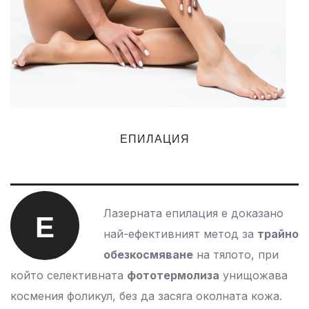
ЕПИЛАЦИЯ
Лазерната епилация е доказано
Е
най-ефективният метод за
трайно
обезкосмяване
на тялото, при
който селективната
фототермолиза
унищожава
космения фоликул, без да засяга околната кожа.