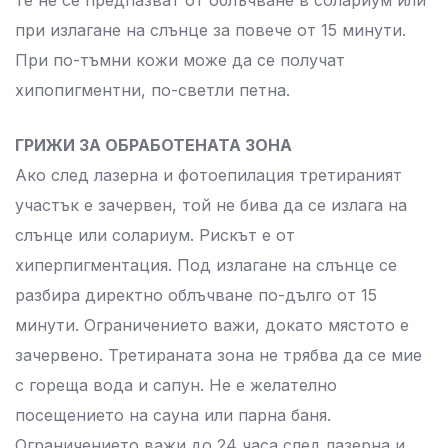
те не се предпазват от облъчване в солариум или
при излагане на слънце за повече от 15 минути.
При по-тъмни кожи може да се получат
хипопигментни, по-светли петна.
ГРИЖИ ЗА ОБРАБОТЕНАТА ЗОНА
Ако след лазерна и фотоепилация третираният
участък е зачервен, той не бива да се излага на
слънце или солариум. Рискът е от
хиперпигментация. Под излагане на слънце се
разбира директно облъчване по-дълго от 15
минути. Ограничението важи, докато мястото е
зачервено. Третираната зона не трябва да се мие
с гореща вода и сапун. Не е желателно
посещението на сауна или парна баня.
Ограничението важи до 24 часа след лазерна и