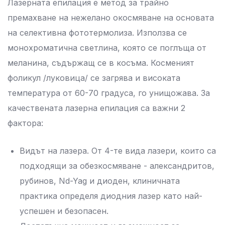
Лазерната епилация е метод за трайно
премахване на нежелано окосмяване на основата
на селективна фототермолиза. Използва се
монохроматична светлина, която се поглъща от
меланина, съдържащ се в косъма. Косменият
фоликул /луковица/ се загрява и високата
температура от 60-70 градуса, го унищожава. За
качествената лазерна епилация са важни 2
фактора:
Видът на лазера. От 4-те вида лазери, които са
подходящи за обезкосмяване - александритов,
рубинов, Nd-Yag и диоден, клиничната
практика определя диодния лазер като най-
успешен и безопасен.