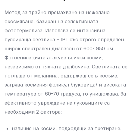
Метод за трайно премахване на нежелано
окосмяване, базиран на селективната
фототермолиза. Използва се интензивна
пулсираща светлина – IPL със строго определен
широк спектрален диапазон от 600- 950 нм.
Фотоепилацията атакува всички косми,
независимо от тяхната дълбочина. Светлината се
поглъща от меланина, съдържащ се в косъма,
загрява космения фоликул /луковица/ и високата
температура от 60-70 градуса, го унищожава. За
ефективното увреждане на луковиците са
необходими 2 фактора:
наличие на косми, подходящи за третиране.