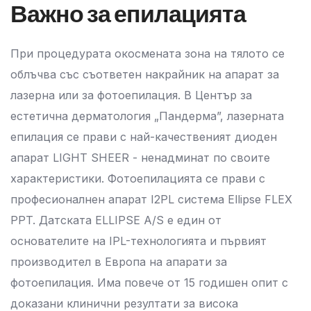
Важно за епилацията
При процедурата окосмената зона на тялото се
облъчва със съответен накрайник на апарат за
лазерна или за фотоепилация. В Център за
естетична дерматология „Пандерма”, лазерната
епилация се прави с най-качественият диоден
апарат LIGHT SHEER - ненадминат по своите
характеристики. Фотоепилацията се прави с
професионалнен апарат I2PL система Ellipse FLEX
PPT. Датската ELLIPSE A/S е един от
основателите на IPL-технологията и първият
производител в Европа на апарати за
фотоепилация. Има повече от 15 годишен опит с
доказани клинични резултати за висока